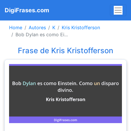
DigiFrases.com
Home
Autores
K
Kris Kristofferson
Bob Dylan es como Ei...
Frase de Kris Kristofferson