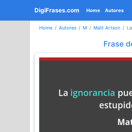
DigiFrases.com
(current)
Home
Autores
Home
Autores
M
Matt Artson
La
Frase d