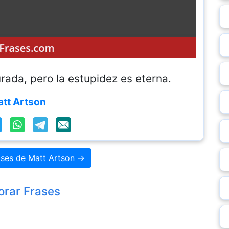
rada, pero la estupidez es eterna.
tt Artson
ases de Matt Artson →
orar Frases