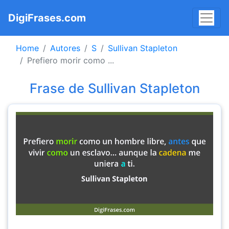
DigiFrases.com
Home
Autores
S
Sullivan Stapleton
Prefiero morir como ...
Frase de Sullivan Stapleton