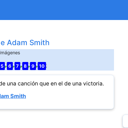
de Adam Smith
Imágenes
5
6
7
8
9
10
de una canción que en el de una victoria.
am Smith