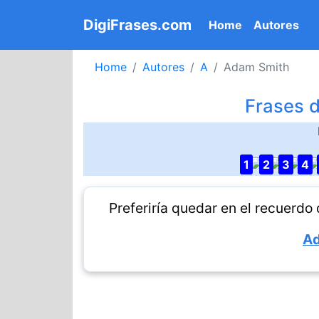
DigiFrases.com
(current)
Home
Autores
Home
Autores
A
Adam Smith
Frases 
1
2
3
4
Preferiría quedar en el recuerdo 
Ad