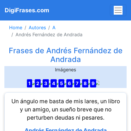
DigiFrases.com
Home
Autores
A
Andrés Fernández de Andrada
Frases de Andrés Fernández de
Andrada
Imágenes
1
2
3
4
5
6
7
8
9
Un ángulo me basta de mis lares, un libro
y un amigo, un sueño breve que no
perturben deudas ni pesares.
Andrés Fernández de Andrada