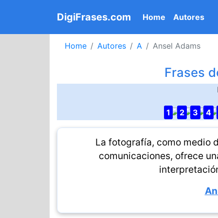
DigiFrases.com
(current)
Home
Autores
Home
Autores
A
Ansel Adams
Frases d
1
2
3
4
La fotografía, como medio d
comunicaciones, ofrece una
interpretació
An