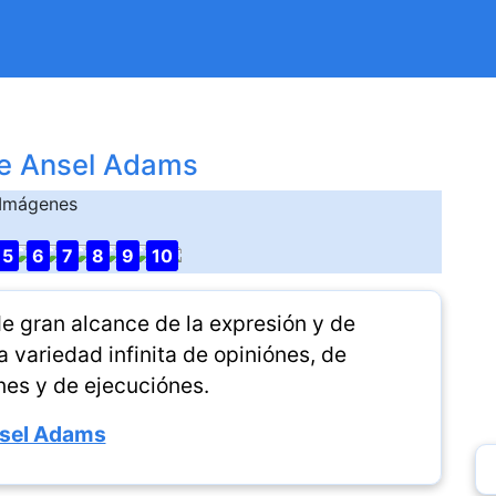
e Ansel Adams
Imágenes
5
6
7
8
9
10
e gran alcance de la expresión y de
 variedad infinita de opiniónes, de
nes y de ejecuciónes.
sel Adams