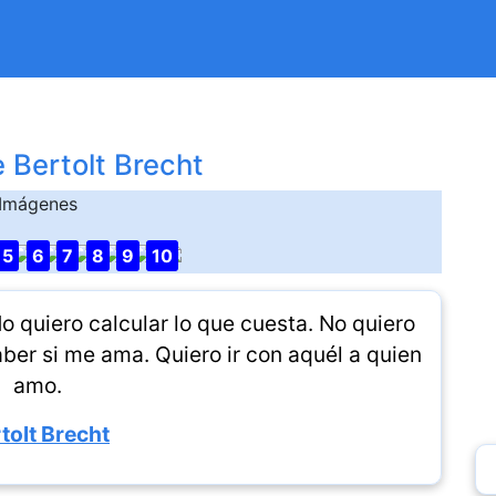
 Bertolt Brecht
Imágenes
5
6
7
8
9
10
o quiero calcular lo que cuesta. No quiero
aber si me ama. Quiero ir con aquél a quien
amo.
tolt Brecht