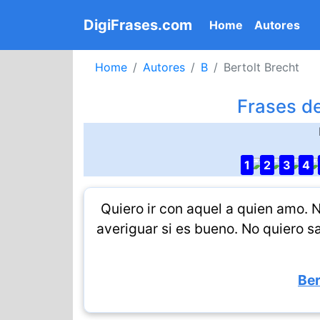
DigiFrases.com
(current)
Home
Autores
Home
Autores
B
Bertolt Brecht
Frases de
1
2
3
4
Quiero ir con aquel a quien amo. N
averiguar si es bueno. No quiero s
Ber