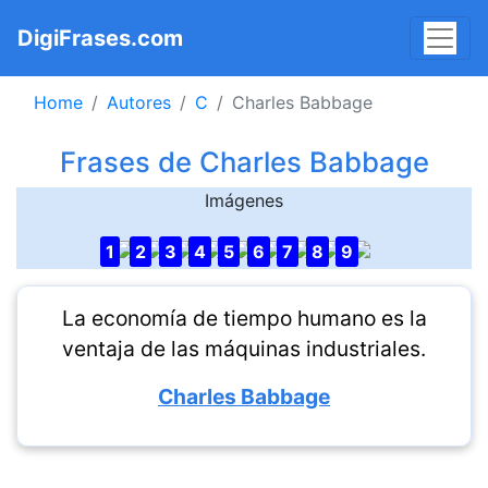
DigiFrases.com
Home
Autores
C
Charles Babbage
Frases de Charles Babbage
Imágenes
1
2
3
4
5
6
7
8
9
La economía de tiempo humano es la
ventaja de las máquinas industriales.
Charles Babbage