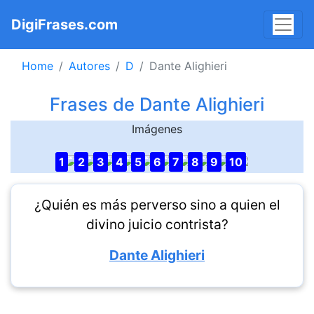
DigiFrases.com
Home
Autores
D
Dante Alighieri
Frases de Dante Alighieri
Imágenes
1
2
3
4
5
6
7
8
9
10
¿Quién es más perverso sino a quien el
divino juicio contrista?
Dante Alighieri