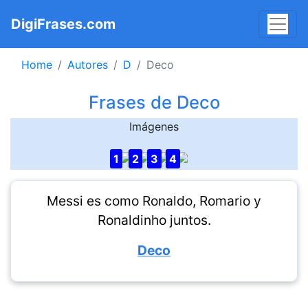
DigiFrases.com
Home
Autores
D
Deco
Frases de Deco
Imágenes
1
2
3
4
Messi es como Ronaldo, Romario y
Ronaldinho juntos.
Deco