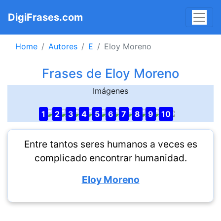
DigiFrases.com
Home
Autores
E
Eloy Moreno
Frases de Eloy Moreno
Imágenes
1
2
3
4
5
6
7
8
9
10
Entre tantos seres humanos a veces es
complicado encontrar humanidad.
Eloy Moreno