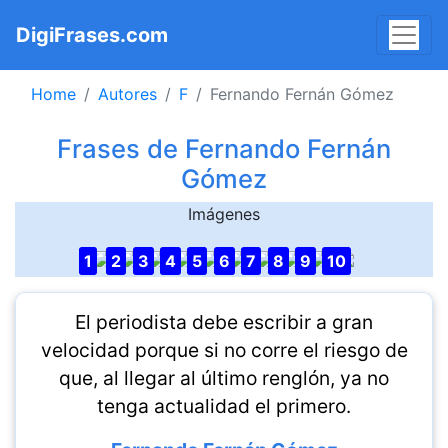
DigiFrases.com
Home
Autores
F
Fernando Fernán Gómez
Frases de Fernando Fernán
Gómez
Imágenes
1
2
3
4
5
6
7
8
9
10
El periodista debe escribir a gran
velocidad porque si no corre el riesgo de
que, al llegar al último renglón, ya no
tenga actualidad el primero.