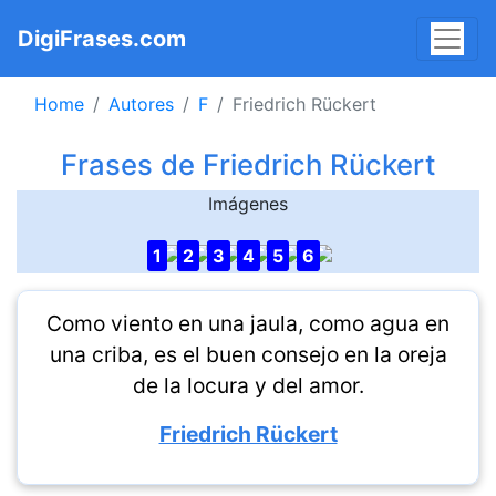
DigiFrases.com
Home
Autores
F
Friedrich Rückert
Frases de Friedrich Rückert
Imágenes
1
2
3
4
5
6
Como viento en una jaula, como agua en
una criba, es el buen consejo en la oreja
de la locura y del amor.
Friedrich Rückert