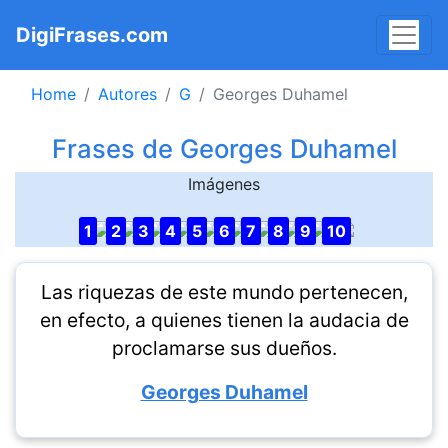
DigiFrases.com
Home
Autores
G
Georges Duhamel
Frases de Georges Duhamel
Imágenes
1
2
3
4
5
6
7
8
9
10
Las riquezas de este mundo pertenecen,
en efecto, a quienes tienen la audacia de
proclamarse sus dueños.
Georges Duhamel