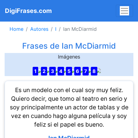
DigiFrases.com
Home
Autores
I
Ian McDiarmid
Frases de Ian McDiarmid
Imágenes
1
2
3
4
5
6
7
8
Es un modelo con el cual soy muy feliz.
Quiero decir, que tomo al teatro en serio y
soy principalmente un actor de tablas y de
vez en cuando hago alguna película y soy
feliz si el papel es bueno.