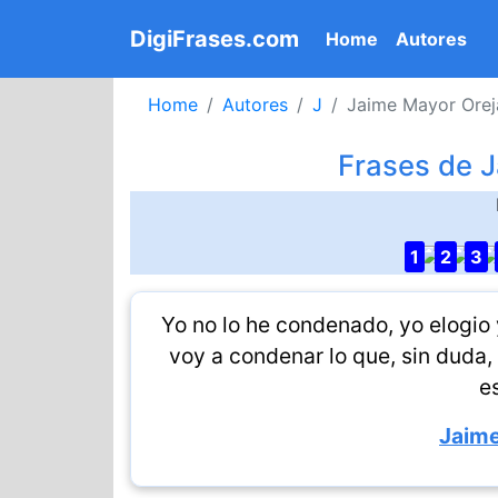
DigiFrases.com
(current)
Home
Autores
Home
Autores
J
Jaime Mayor Orej
Frases de 
1
2
3
Yo no lo he condenado, yo elogio
voy a condenar lo que, sin duda
e
Jaime