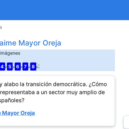
a
Jaime Mayor Oreja
Imágenes
4
5
6
7
8
 y alabo la transición democrática. ¿Cómo
, representaba a un sector muy amplio de
spañoles?
 Mayor Oreja