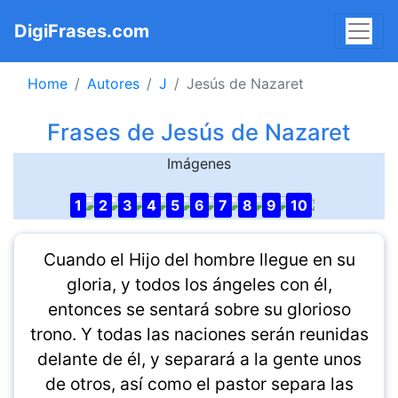
DigiFrases.com
Home
Autores
J
Jesús de Nazaret
Frases de Jesús de Nazaret
Imágenes
1
2
3
4
5
6
7
8
9
10
Cuando el Hijo del hombre llegue en su
gloria, y todos los ángeles con él,
entonces se sentará sobre su glorioso
trono. Y todas las naciones serán reunidas
delante de él, y separará a la gente unos
de otros, así como el pastor separa las