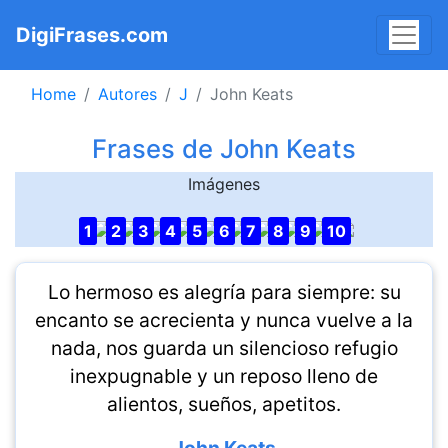
DigiFrases.com
Home
Autores
J
John Keats
Frases de John Keats
Imágenes
1
2
3
4
5
6
7
8
9
10
Lo hermoso es alegría para siempre: su
encanto se acrecienta y nunca vuelve a la
nada, nos guarda un silencioso refugio
inexpugnable y un reposo lleno de
alientos, sueños, apetitos.