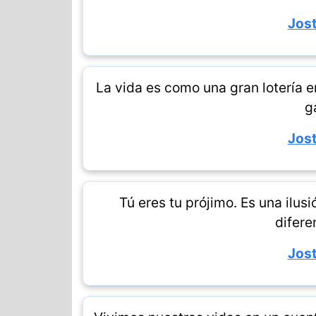
Jost
La vida es como una gran lotería e
g
Jost
Tú eres tu prójimo. Es una ilus
difere
Jost