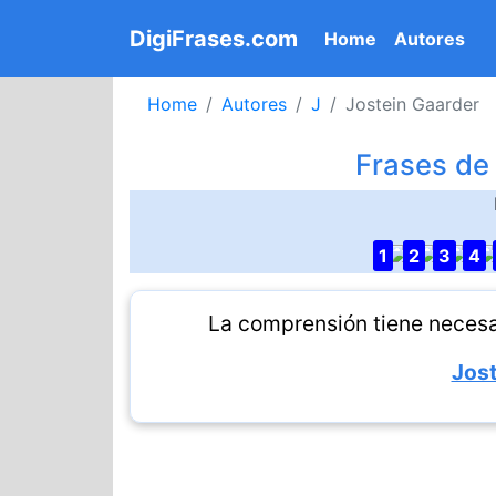
DigiFrases.com
(current)
Home
Autores
Home
Autores
J
Jostein Gaarder
Frases de
1
2
3
4
La comprensión tiene necesa
Jost