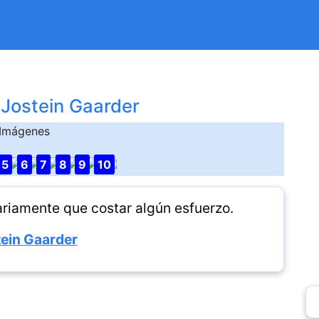
 Jostein Gaarder
Imágenes
5
6
7
8
9
10
riamente que costar algún esfuerzo.
ein Gaarder