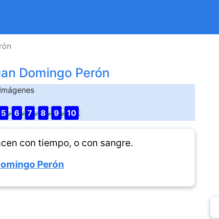
rón
uan Domingo Perón
Imágenes
5
6
7
8
9
10
acen con tiempo, o con sangre.
Domingo Perón