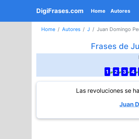
DigiFrases.com
(current)
Home
Autores
Home
Autores
J
Juan Domingo Pe
Frases de J
1
2
3
4
Las revoluciones se h
Juan 