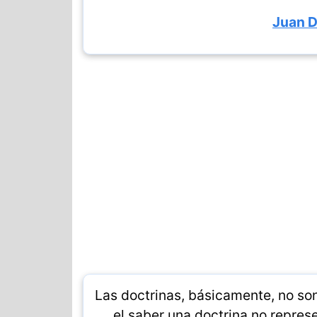
Juan 
Las doctrinas, básicamente, no so
el saber una doctrina no repres