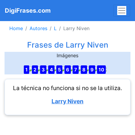
DigiFrases.com
Home
Autores
L
Larry Niven
Frases de Larry Niven
Imágenes
1
2
3
4
5
6
7
8
9
10
La técnica no funciona si no se la utiliza.
Larry Niven