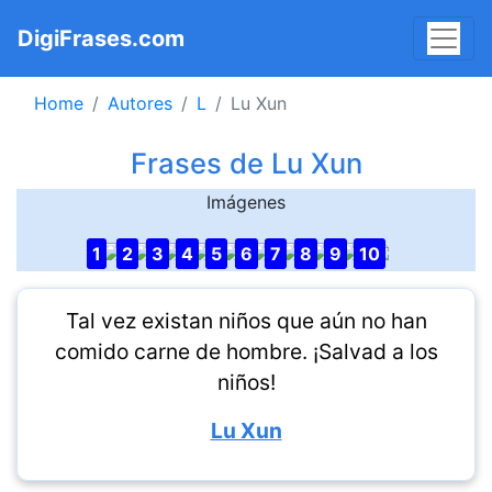
DigiFrases.com
Home
Autores
L
Lu Xun
Frases de Lu Xun
Imágenes
1
2
3
4
5
6
7
8
9
10
Tal vez existan niños que aún no han
comido carne de hombre. ¡Salvad a los
niños!
Lu Xun