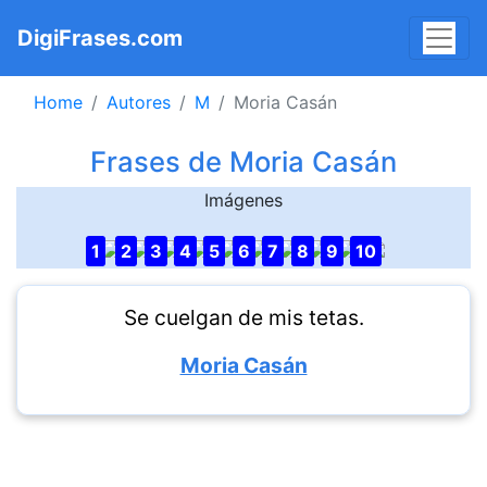
DigiFrases.com
Home
Autores
M
Moria Casán
Frases de Moria Casán
Imágenes
1
2
3
4
5
6
7
8
9
10
Se cuelgan de mis tetas.
Moria Casán