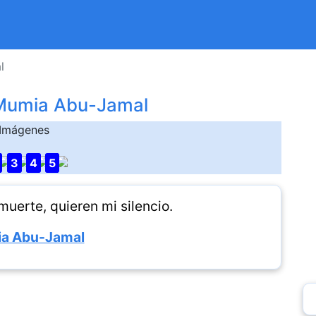
l
Mumia Abu-Jamal
Imágenes
3
4
5
muerte, quieren mi silencio.
a Abu-Jamal