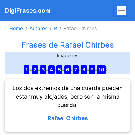
DigiFrases.com
Home
Autores
R
Rafael Chirbes
Frases de Rafael Chirbes
Imágenes
1
2
3
4
5
6
7
8
9
10
Los dos extremos de una cuerda pueden
estar muy alejados, pero son la misma
cuerda.
Rafael Chirbes