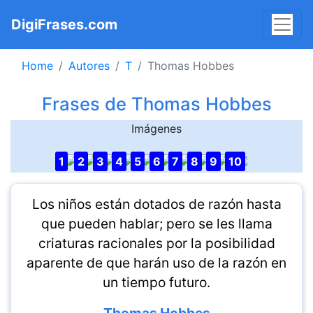
DigiFrases.com
Home
Autores
T
Thomas Hobbes
Frases de Thomas Hobbes
Imágenes
1
2
3
4
5
6
7
8
9
10
Los niños están dotados de razón hasta
que pueden hablar; pero se les llama
criaturas racionales por la posibilidad
aparente de que harán uso de la razón en
un tiempo futuro.