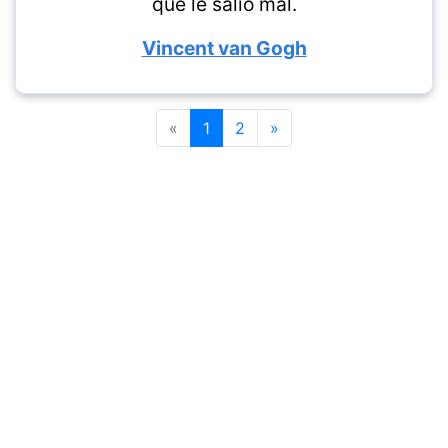
que le salió mal.
Vincent van Gogh
«
1
2
»