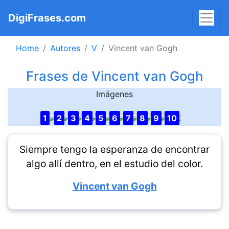
DigiFrases.com
Home
Autores
V
Vincent van Gogh
Frases de Vincent van Gogh
Imágenes
1
2
3
4
5
6
7
8
9
10
Siempre tengo la esperanza de encontrar
algo allí dentro, en el estudio del color.
Vincent van Gogh