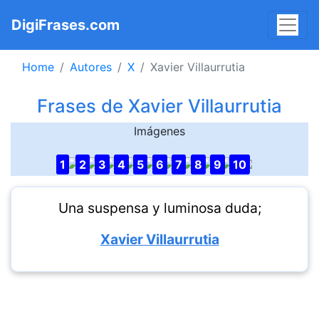
DigiFrases.com
Home
Autores
X
Xavier Villaurrutia
Frases de Xavier Villaurrutia
Imágenes
1
2
3
4
5
6
7
8
9
10
Una suspensa y luminosa duda;
Xavier Villaurrutia