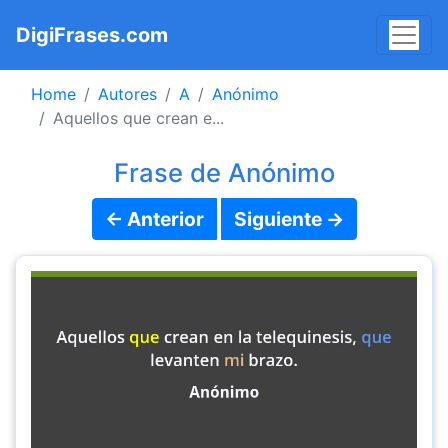
DigiFrases.com
Home
Autores
A
Anónimo
Aquellos que crean e...
Frase de Anónimo
← Anterior
Siguiente →