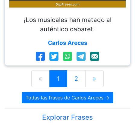
¡Los musicales han matado al
auténtico cabaret!
Carlos Areces
«
1
2
»
Todas las frases de Carlos Areces →
Explorar Frases