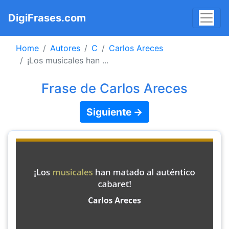
DigiFrases.com
Home
Autores
C
Carlos Areces
¡Los musicales han ...
Frase de Carlos Areces
Siguiente →