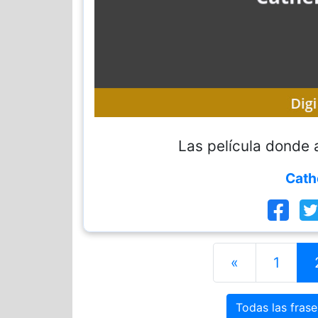
Las película donde
Cath
«
1
Todas las fras