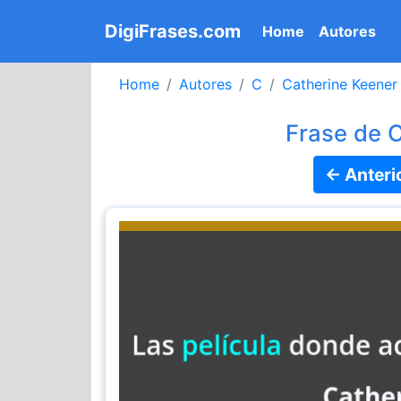
DigiFrases.com
(current)
Home
Autores
Home
Autores
C
Catherine Keener
Frase de 
← Anteri