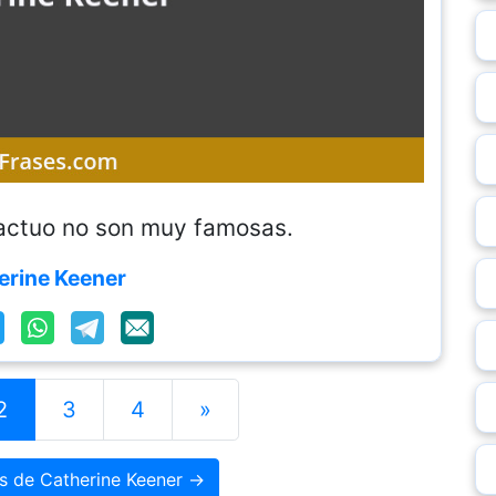
 actuo no son muy famosas.
erine Keener
2
3
4
»
es de Catherine Keener →