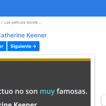
Las película donde ...
Catherine Keener
or
Siguiente →