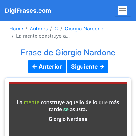
DigiFrases.com
Home
Autores
G
Giorgio Nardone
La mente construye a...
Frase de Giorgio Nardone
← Anterior
Siguiente →