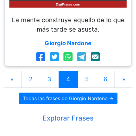
La mente construye aquello de lo que
más tarde se asusta.
Giorgio Nardone
«
2
3
4
5
6
»
Todas las frases de Giorgio Nardone →
Explorar Frases