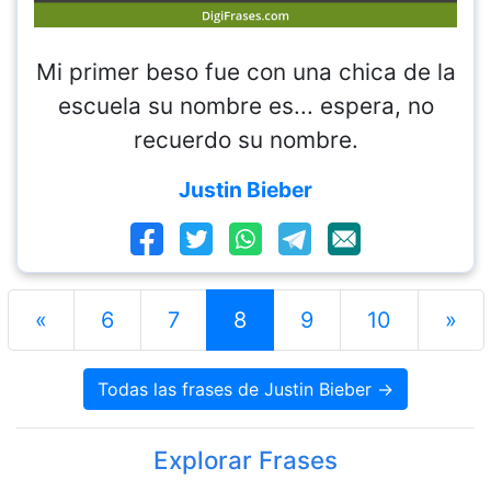
Mi primer beso fue con una chica de la
escuela su nombre es... espera, no
recuerdo su nombre.
Justin Bieber
«
6
7
8
9
10
»
Todas las frases de Justin Bieber →
Explorar Frases