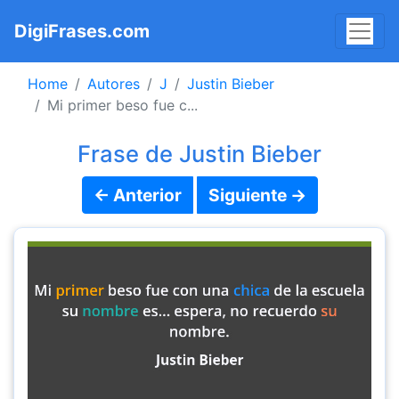
DigiFrases.com
Home
Autores
J
Justin Bieber
Mi primer beso fue c...
Frase de Justin Bieber
← Anterior
Siguiente →