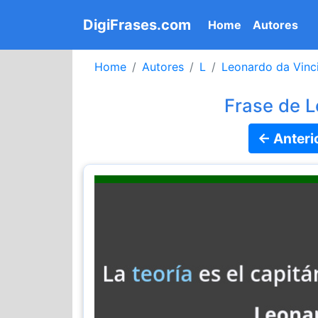
DigiFrases.com
(current)
Home
Autores
Home
Autores
L
Leonardo da Vinc
Frase de L
← Anteri