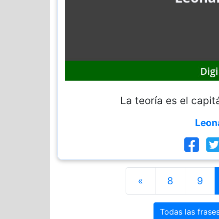
La teoría es el capit
Leona
«
8
9
Todas las frase