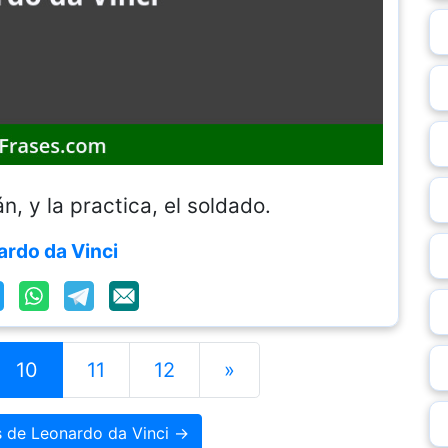
án, y la practica, el soldado.
rdo da Vinci
10
11
12
»
s de Leonardo da Vinci →