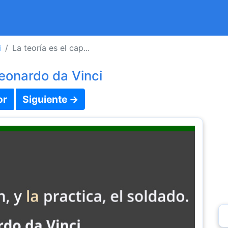
i
La teoría es el cap...
eonardo da Vinci
or
Siguiente →