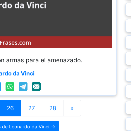
on armas para el amenazado.
rdo da Vinci
26
27
28
»
s de Leonardo da Vinci →