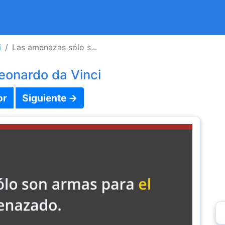
i
Las amenazas sólo s...
eonardo da Vinci
or
Siguiente →