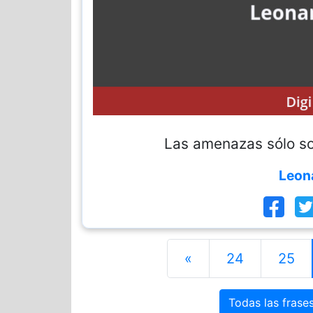
Las amenazas sólo s
Leona
«
24
25
Todas las frase