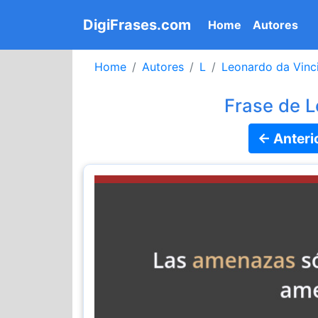
DigiFrases.com
(current)
Home
Autores
Home
Autores
L
Leonardo da Vinc
Frase de L
← Anteri