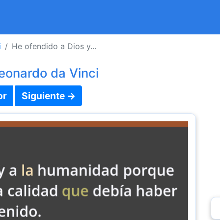
i
He ofendido a Dios y...
eonardo da Vinci
or
Siguiente →