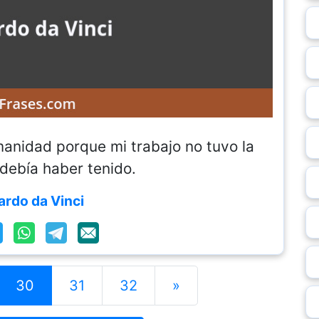
manidad porque mi trabajo no tuvo la
debía haber tenido.
rdo da Vinci
30
31
32
»