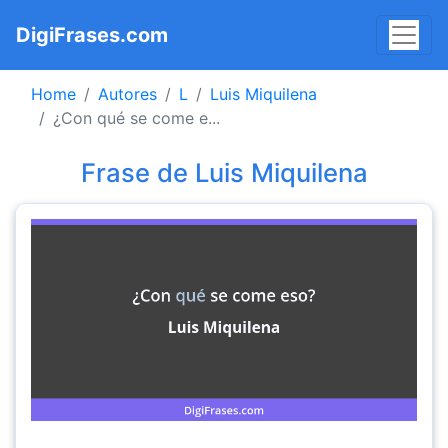
DigiFrases.com
Home
Autores
L
Luis Miquilena
¿Con qué se come e...
Frase de Luis Miquilena