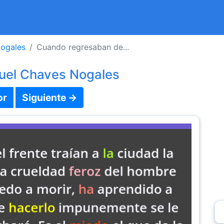
ogales
Cuando regresaban de...
uel Chaves Nogales
or
Siguiente →