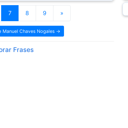
7
8
9
»
de Manuel Chaves Nogales →
orar Frases