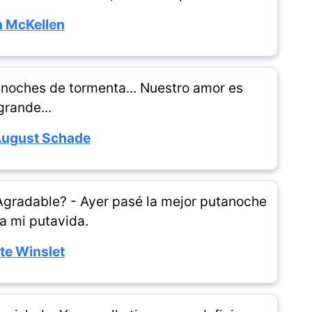
n McKellen
s noches de tormenta... Nuestro amor es
grande...
August Schade
Agradable? - Ayer pasé la mejor putanoche
a mi putavida.
te Winslet