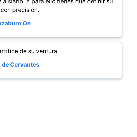
aislarlo. Y para ello tienes que definir su
 con precisión.
nzaburo Oe
rtífice de su ventura.
 de Cervantes