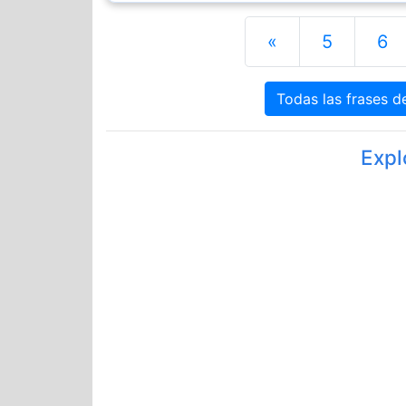
«
5
6
Todas las frases 
Expl