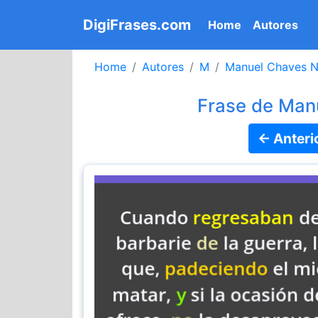
DigiFrases.com
(current)
Home
Autores
Home
Autores
M
Manuel Chaves N
Frase de Man
← Anteri