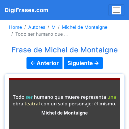
DigiFrases.com
Home
Autores
M
Michel de Montaigne
Todo ser humano que ...
Frase de Michel de Montaigne
← Anterior
Siguiente →