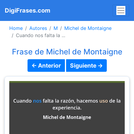
DigiFrases.com
Home
Autores
M
Michel de Montaigne
Cuando nos falta la ...
Frase de Michel de Montaigne
← Anterior
Siguiente →