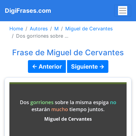
DigiFrases.com
Home
Autores
M
Miguel de Cervantes
Dos gorriones sobre ...
Frase de Miguel de Cervantes
← Anterior
Siguiente →