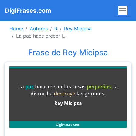
DigiFrases.com
Home
Autores
R
Rey Micipsa
La paz hace crecer l...
Frase de Rey Micipsa