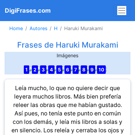
DigiFrases.com
Home
Autores
H
Haruki Murakami
Frases de Haruki Murakami
Imágenes
1
2
3
4
5
6
7
8
9
10
Leía mucho, lo que no quiere decir que
leyera muchos libros. Más bien prefería
releer las obras que me habían gustado.
Así pues, no tenía este punto en común
con los demás, y leía mis libros a solas y
en silencio. Los releía y cerraba los ojos y