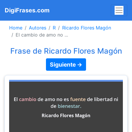
DigiFrases.com
Home
Autores
R
Ricardo Flores Magón
El cambio de amo no ...
Frase de Ricardo Flores Magón
Siguiente →