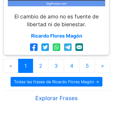
El cambio de amo no es fuente de
libertad ni de bienestar.
Ricardo Flores Magón
«
1
2
3
4
5
»
Todas las frases de Ricardo Flores Magón →
Explorar Frases