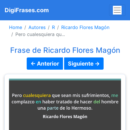
DigiFrases.com
Home
Autores
R
Ricardo Flores Magón
Pero cualesquiera qu...
Frase de Ricardo Flores Magón
← Anterior
Siguiente →