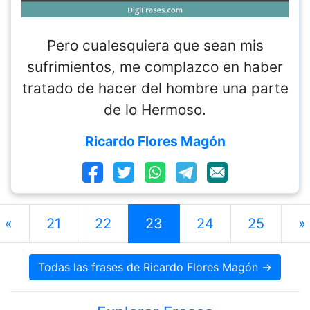
Pero cualesquiera que sean mis
sufrimientos, me complazco en haber
tratado de hacer del hombre una parte
de lo Hermoso.
Ricardo Flores Magón
«
21
22
23
24
25
»
Todas las frases de Ricardo Flores Magón →