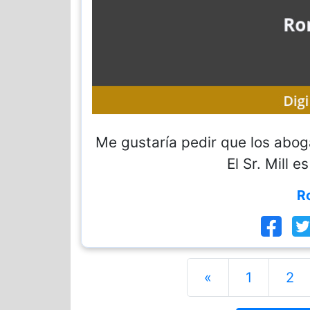
Me gustaría pedir que los abog
El Sr. Mill e
R
«
1
2