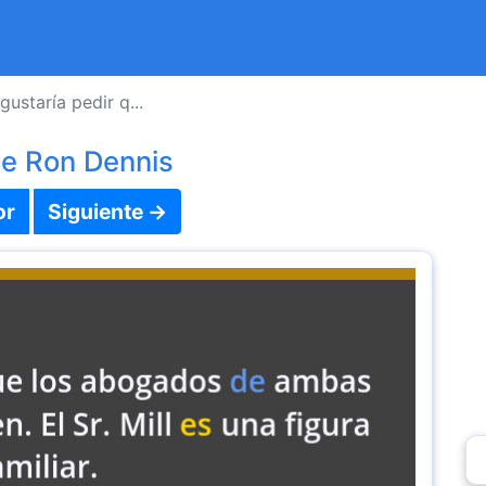
gustaría pedir q...
de Ron Dennis
or
Siguiente →