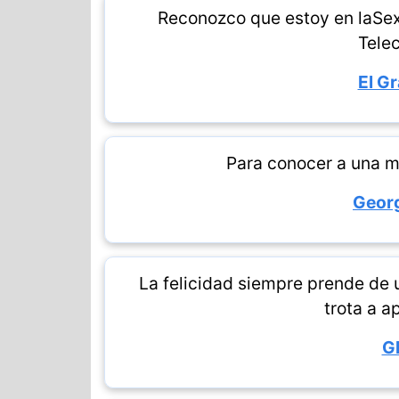
Reconozco que estoy en laSext
Telec
El G
Para conocer a una mu
Geor
La felicidad siempre prende de un
trota a a
G