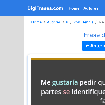
DigiFrases.com
(current)
Home
Autores
Home
Autores
R
Ron Dennis
Me 
Frase 
← Anteri