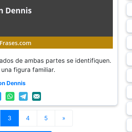
ados de ambas partes se identifiquen.
s una figura familiar.
on Dennis
3
4
5
»