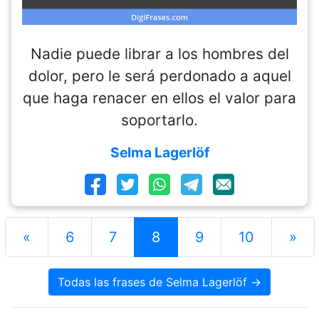
Nadie puede librar a los hombres del
dolor, pero le será perdonado a aquel
que haga renacer en ellos el valor para
soportarlo.
Selma Lagerlöf
«
6
7
8
9
10
»
Todas las frases de Selma Lagerlöf →