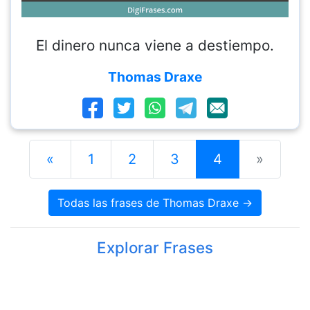
El dinero nunca viene a destiempo.
Thomas Draxe
«
1
2
3
4
»
Todas las frases de Thomas Draxe →
Explorar Frases