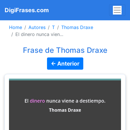
DigiFrases.com
Home
Autores
T
Thomas Draxe
El dinero nunca vien...
Frase de Thomas Draxe
← Anterior