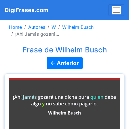
DigiFrases.com
Home
Autores
W
Wilhelm Busch
¡Ah! Jamás gozará...
Frase de Wilhelm Busch
← Anterior