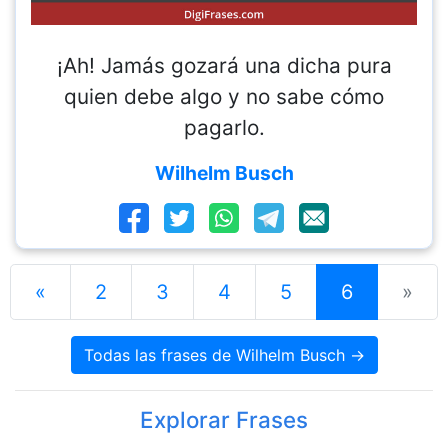
¡Ah! Jamás gozará una dicha pura
quien debe algo y no sabe cómo
pagarlo.
Wilhelm Busch
«
2
3
4
5
6
»
Todas las frases de Wilhelm Busch →
Explorar Frases