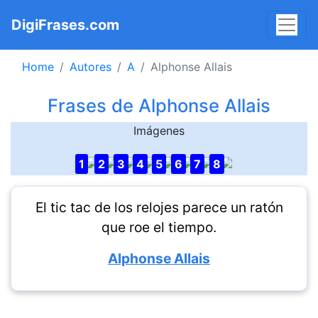
DigiFrases.com
Home
Autores
A
Alphonse Allais
Frases de Alphonse Allais
Imágenes
1
2
3
4
5
6
7
8
El tic tac de los relojes parece un ratón
que roe el tiempo.
Alphonse Allais